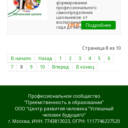
формировании
профессионального
самоопределения
школьников: от
воспитанников детского
120
Подробнее
сада до выпускников школы
Страница 8 из 10
В начало
Назад
1
2
3
4
5
6
7
8
9
10
Вперед
В конец
Профессиональное сообщество
"Преемственность в образовании"
ООО "Центр развития человека "Успешный
человек будущего"
г. Москва, ИНН: 7743813023, ОГРН: 1117746237520