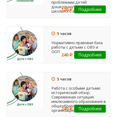
проблемами детей
дошкольного и младшего
120
Подробнее
школьного возраста
5 часов
Нормативно-правовая база
работы с детьми с ОВЗ и
ООП
240
Подробнее
5 часов
Работа с особыми детьми:
исторический обзор.
Современная ситуация
инклюзивного образования в
общеобразовательных
240
Подробнее
организациях