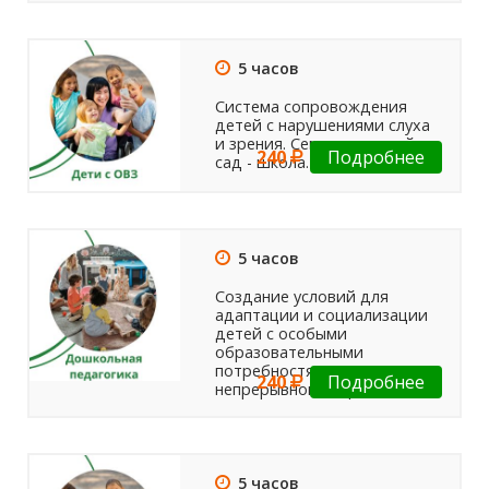
5 часов
Система сопровождения
детей с нарушениями слуха
и зрения. Семья - детский
240
Подробнее
сад - школа.
5 часов
Создание условий для
адаптации и социализации
детей с особыми
образовательными
потребностями в рамках
240
Подробнее
непрерывного образования
5 часов