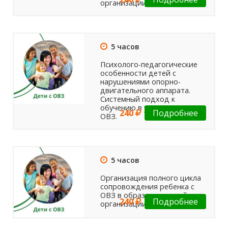
организации.
5 часов
Психолого-педагогические
особенности детей с
нарушениями опорно-
двигательного аппарата.
Системный подход к
обучению в условиях ФГОС
240
Подробнее
ОВЗ.
5 часов
Организация полного цикла
сопровождения ребенка с
ОВЗ в образовательной
240
Подробнее
организации