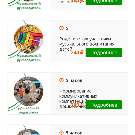
360
Подробнее
возрастные особенности
5
Родители как участники
музыкального воспитания
детей
240
Подробнее
5 часов
Формирование
коммуникативных
компетенций у
360
Подробнее
дошкольников на занятиях
5 часов