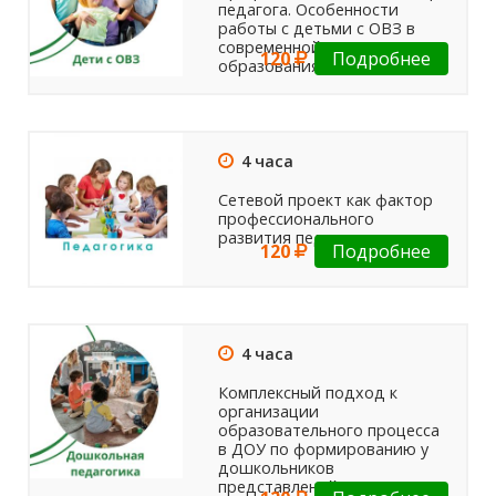
педагога. Особенности
работы с детьми с ОВЗ в
современной системе
120
Подробнее
образования.
4 часа
Сетевой проект как фактор
профессионального
развития педагога
120
Подробнее
4 часа
Комплексный подход к
организации
образовательного процесса
в ДОУ по формированию у
дошкольников
представлений о