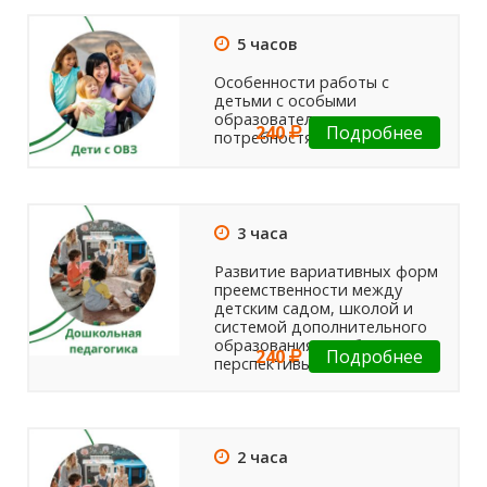
5 часов
Особенности работы с
детьми с особыми
образовательными
240
Подробнее
потребностями: дети с ОВЗ
3 часа
Развитие вариативных форм
преемственности между
детским садом, школой и
системой дополнительного
образования. Проблемы и
240
Подробнее
перспективы.
2 часа