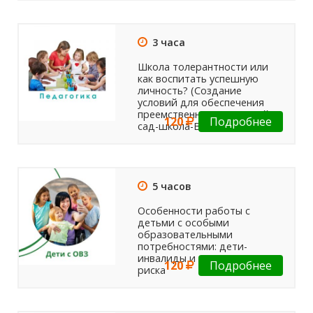
3 часа
Школа толерантности или
как воспитать успешную
личность? (Создание
условий для обеспечения
преемственности: детский
120
Подробнее
сад-школа-ВУЗ)
5 часов
Особенности работы с
детьми с особыми
образовательными
потребностями: дети-
инвалиды и дети группы
120
Подробнее
риска