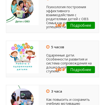
Психология построения
эффективного
взаимодействия с
родителями детей с ОВЗ.
Семья как ресурс для
240
Подробнее
успешности ребенка
5 часов
Одаренные дети.
Особенности развития и
система сопровождения на
дошкольной и школьной
240
Подробнее
ступени.
3 часа
Как повысить и сохранить
учебную мотивацию