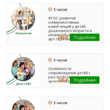
5 часов
ФГОС: развитие
коммуникативных
компетенций у детей
дошкольного возраста и
начальной школы методом
240
Подробнее
арт-терапии.
5 часов
Особенности
сопровождения детей с
расстройствами
240
Подробнее
аутистического спектра
5 часов