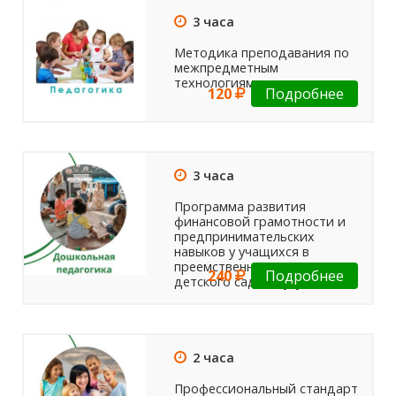
3 часа
Методика преподавания по
межпредметным
технологиям
120
Подробнее
3 часа
Программа развития
финансовой грамотности и
предпринимательских
навыков у учащихся в
преемственности от
240
Подробнее
детского сада к вузу
2 часа
Профессиональный стандарт