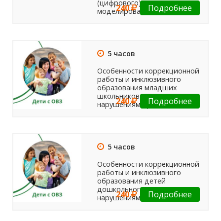
(цифрового) 3-D
240
Подробнее
моделирования: новые...
5 часов
Особенности коррекционной
работы и инклюзивного
образования младших
школьников с тяжелыми
240
Подробнее
нарушениями речи
5 часов
Особенности коррекционной
работы и инклюзивного
образования детей
дошкольного возраста с
240
Подробнее
нарушениями речи.