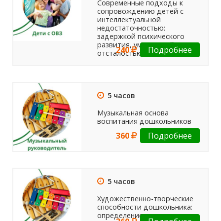
Современные подходы к
сопровождению детей с
интеллектуальной
недостаточностью:
задержкой психического
развития, умственной
240
Подробнее
отсталостью, деменцией
5 часов
Музыкальная основа
воспитания дошкольников
360
Подробнее
5 часов
Художественно-творческие
способности дошкольника:
определение, структура,