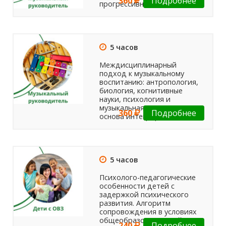
360
Подробнее
прогрессивных методик.
5 часов
Междисциплинарный
подход к музыкальному
воспитанию: антропология,
биология, когнитивные
науки, психология и
музыкальная педагогика как
360
Подробнее
основа интегрированных...
5 часов
Психолого-педагогические
особенности детей с
задержкой психического
развития. Алгоритм
сопровождения в условиях
общеобразовательной
240
Подробнее