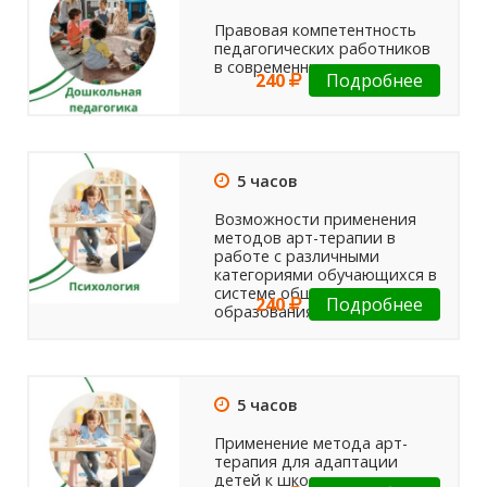
Правовая компетентность
педагогических работников
в современных условиях
240
Подробнее
5 часов
Возможности применения
методов арт-терапии в
работе с различными
категориями обучающихся в
системе общего
240
Подробнее
образования
5 часов
Применение метода арт-
терапия для адаптации
детей к школе