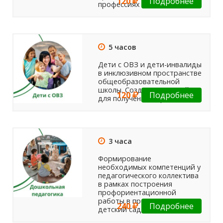
120
Подробнее
профессиях
5 часов
Дети с ОВЗ и дети-инвалиды
в инклюзивном пространстве
общеобразовательной
школы. Создание условий
120
Подробнее
для получения образования
3 часа
Формирование
необходимых компетенций у
педагогического коллектива
в рамках построения
профориентационной
работы в преемственности:
240
Подробнее
детский сад - школа.