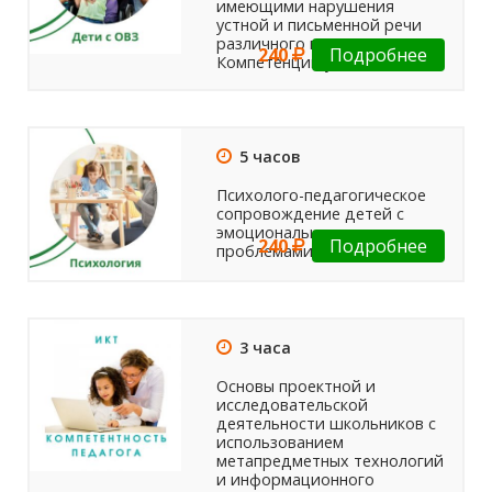
имеющими нарушения
устной и письменной речи
различного генеза.
240
Подробнее
Компетенции учителя.
5 часов
Психолого-педагогическое
сопровождение детей с
эмоциональными
240
Подробнее
проблемами
3 часа
Основы проектной и
исследовательской
деятельности школьников с
использованием
метапредметных технологий
и информационного