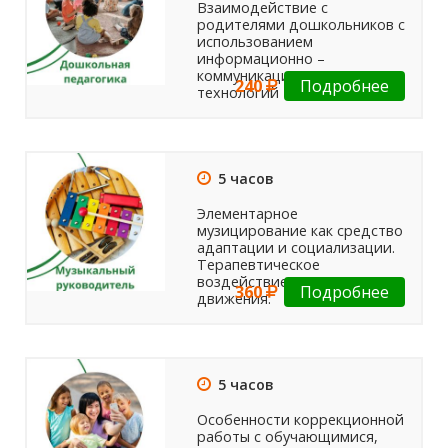
Взаимодействие с
родителями дошкольников с
использованием
информационно –
коммуникационных
240
Подробнее
технологий
5 часов
Элементарное
музицирование как средство
адаптации и социализации.
Терапевтическое
воздействие музыки и
360
Подробнее
движения.
5 часов
Особенности коррекционной
работы с обучающимися,