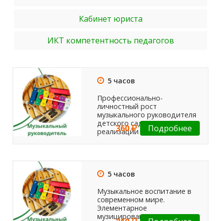
Кабинет юриста
ИКТ компетентность педагогов
5 часов
Профессионально-
личностный рост
музыкального руководителя
детского сада в условиях
360
Подробнее
реализации ФГОС ДО.
5 часов
Музыкальное воспитание в
современном мире.
Элементарное
музицирование - основа