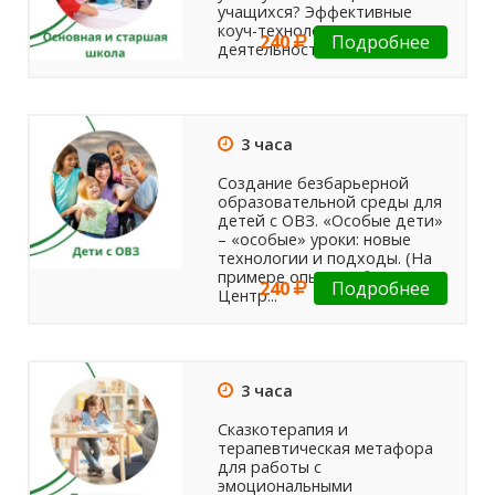
учащихся? Эффективные
коуч-технологии в
240
Подробнее
деятельности педагога.
3 часа
Создание безбарьерной
образовательной среды для
детей с ОВЗ. «Особые дети»
– «особые» уроки: новые
технологии и подходы. (На
примере опыта работы ГКОУ
240
Подробнее
Центр...
3 часа
Сказкотерапия и
терапевтическая метафора
для работы с
эмоциональными