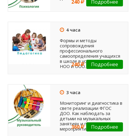
240
Подробнее
4 часа
Формы и методы
сопровождения
профессионального
самоопределения учащихся
в школе в условиях ФГОС
240
Подробнее
НОО и ООО.
3 часа
Мониторинг и диагностика в
свете реализации ФГОС
ДОО. Как наблюдать за
детьми на музыкальных
занятиях и праздничных
360
Подробнее
мероприятиях?