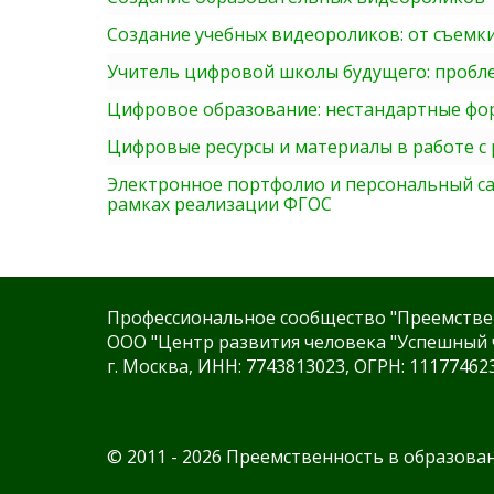
Создание учебных видеороликов: от съемк
Учитель цифровой школы будущего: пробл
Цифровое образование: нестандартные фор
Цифровые ресурсы и материалы в работе с
Электронное портфолио и персональный са
рамках реализации ФГОС
Профессиональное сообщество "Преемстве
ООО "Центр развития человека "Успешный 
г. Москва, ИНН: 7743813023, ОГРН: 11177462
© 2011 - 2026 Преемственность в образова