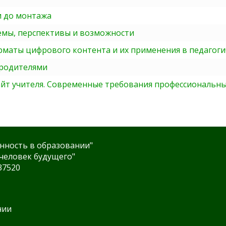
и до монтажа
емы, перспективы и возможности
маты цифрового контента и их применения в педагоги
 родителями
йт учителя. Современные требования профессиональны
нность в образовании"
человек будущего"
37520
нии