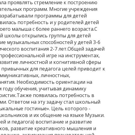
ала проявлять стремление к построению
ательных программ. Многие учреждения
азрабатывали программы для детей
явилась потребность и у родителей детей
его малыша с более раннего возраста.С
ей школы открылись группы для детей
е музыкальных способностей у детей 3-6
тического воспитания 2-7 лет.Общей задачей
 профессиональной игре на инструментах,
азвитие личностной и когнитивной сферы
привычных для педагога целей приводит к
оммуникативных, личностных,
анятия. Необходимость ориентации на
 году обучения, учитывая динамику
еристик.Также появилась потребность в
и. Ответом на эту задачу стал школьный
ыкальные гостиные». Цель которого -
-школьников и их общение на языке Музыки.
ей и педагога) воспитание и развитие
ков, развитие креативного мышления и