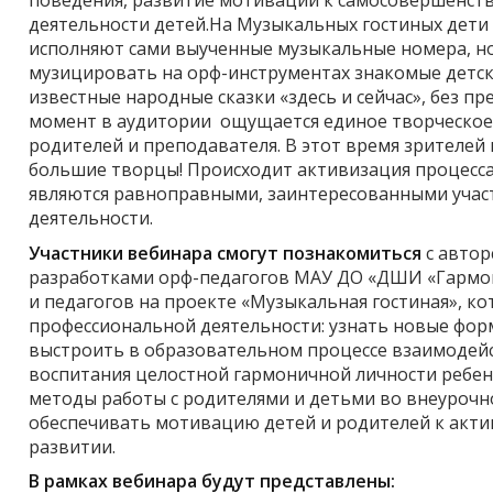
поведения, развитие мотивации к самосовершенст
деятельности детей.На Музыкальных гостиных дети 
исполняют сами выученные музыкальные номера, но
музицировать на орф-инструментах знакомые детск
известные народные сказки «здесь и сейчас», без п
момент в аудитории ощущается единое творческое
родителей и преподавателя. В этот время зрителей 
большие творцы! Происходит активизация процесса 
являются равноправными, заинтересованными учас
деятельности.
Участники вебинара смогут познакомиться
с автор
разработками орф-педагогов МАУ ДО «ДШИ «Гармон
и педагогов на проекте «Музыкальная гостиная», к
профессиональной деятельности: узнать новые фор
выстроить в образовательном процессе взаимодейс
воспитания целостной гармоничной личности ребенк
методы работы с родителями и детьми во внеурочн
обеспечивать мотивацию детей и родителей к акти
развитии.
В рамках вебинара будут представлены: