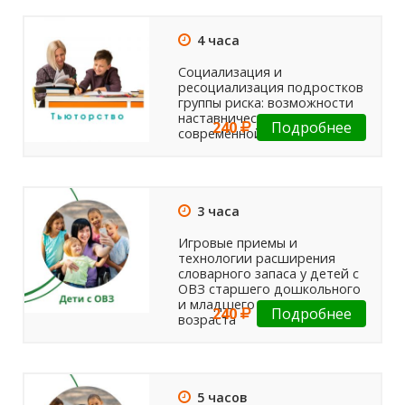
4 часа
Социализация и
ресоциализация подростков
группы риска: возможности
наставничества в
240
Подробнее
современной школе
3 часа
Игровые приемы и
технологии расширения
словарного запаса у детей с
ОВЗ старшего дошкольного
и младшего школьного
240
Подробнее
возраста
5 часов