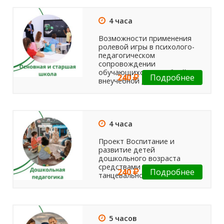
4 часа
Возможности применения
ролевой игры в психолого-
педагогическом
сопровождении
обучающихся, в учебной и
240
Подробнее
внеучебной деятельности
4 часа
Проект Воспитание и
развитие детей
дошкольного возраста
средствами театрально-
240
Подробнее
танцевальной деятельности
5 часов