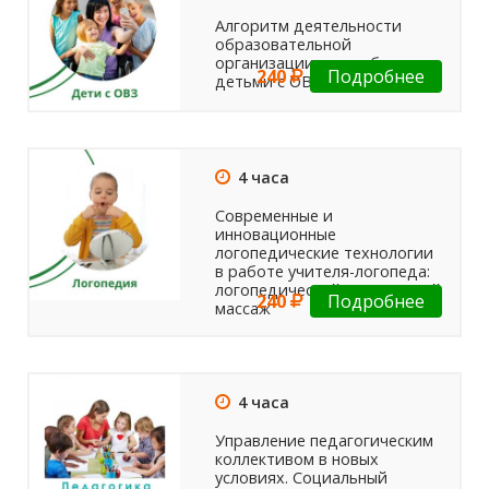
Алгоритм деятельности
образовательной
организации при работе с
240
Подробнее
детьми с ОВЗ
4 часа
Современные и
инновационные
логопедические технологии
в работе учителя-логопеда:
логопедический и пальцевой
240
Подробнее
массаж
4 часа
Управление педагогическим
коллективом в новых
условиях. Социальный