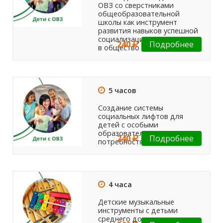
ОВЗ со сверстниками
общеобразовательной
школы как инструмент
развития навыков успешной
социализации и интеграции
240
Подробнее
в общество
5 часов
Создание системы
социальных лифтов для
детей с особыми
образовательными
240
Подробнее
потребностями
4 часа
Детские музыкальные
инструменты с детьми
среднего дошкольного