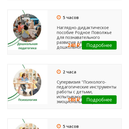
5 часов
Наглядно-дидактическое
пособие Родное Поволжье
для познавательного
развития детей старшего
240
Подробнее
дошкольного возраста
2 часа
Супервизия "Психолого-
педагогические инструменты
работы с детьми,
испытывающими
180
Подробнее
эмоциональные проблемы"
5 часов