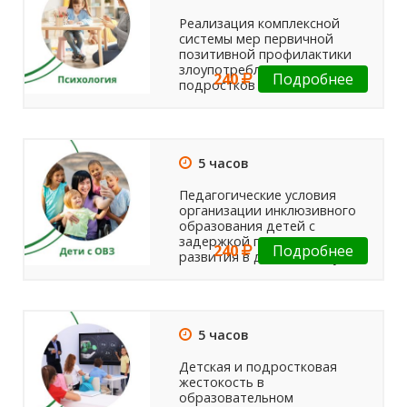
Реализация комплексной
системы мер первичной
позитивной профилактики
злоупотребления ПАВ среди
240
Подробнее
подростков
5 часов
Педагогические условия
организации инклюзивного
образования детей с
задержкой психического
240
Подробнее
развития в детском саду
5 часов
Детская и подростковая
жестокость в
образовательном