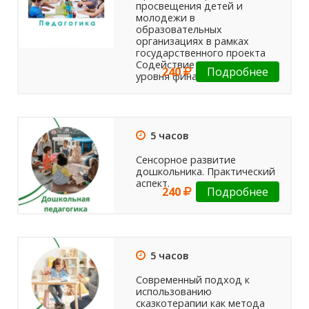
просвещения детей и
молодежи в
образовательных
организациях в рамках
государственного проекта
Содействие повышению
240
Подробнее
уровня финансовой...
5 часов
Сенсорное развитие
дошкольника. Практический
аспект.
240
Подробнее
5 часов
Современный подход к
использованию
сказкотерапии как метода