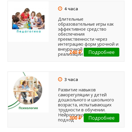
4 часа
Длительные
образовательные игры как
эффективное средство
обеспечения
преемственности через
интеграцию форм урочной и
внеурочной деятельности в
240
Подробнее
реализации ФГОС
3 часа
Развитие навыков
саморегуляции у детей
дошкольного и школьного
возраста, испытывающих
трудности в обучении.
Нейропсихологический
300
Подробнее
подход