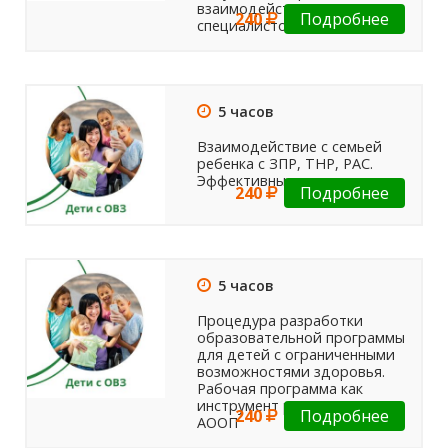
взаимодействия
240
Подробнее
специалистов
5 часов
Взаимодействие с семьей
ребенка с ЗПР, ТНР, РАС.
Эффективные стратегии
240
Подробнее
5 часов
Процедура разработки
образовательной программы
для детей с ограниченными
возможностями здоровья.
Рабочая программа как
инструмент реализации
240
Подробнее
АООП