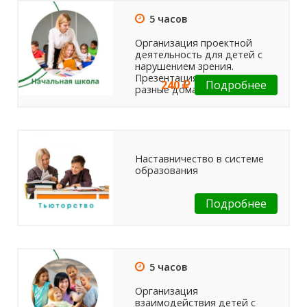
5 часов
Организация проектной
деятельность для детей с
нарушением зрения.
Презентация проекта Такие
240
Подробнее
разные дома
Наставничество в системе
образования
Подробнее
5 часов
Организация
взаимодействия детей с