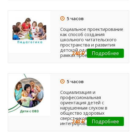
5 часов
Социальное проектирование
как способ создания
школьного читательского
пространства и развития
детской одаренности в
240
Подробнее
рамках проекта ЛИТосфера
5 часов
Социализация и
профессиональная
ориентация детей с
нарушенным слухом в
общество здоровых
сверстников посредством
240
Подробнее
интегрированного подхода