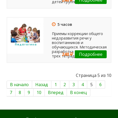
детей группы риска
5 часов
Приемы коррекции общего
недоразвития речи у
воспитанников и
обучающихся. Методическая
разработка Комплект из
240
Подробнее
трех тетрадей.
Страница 5 из 10
В начало
Назад
1
2
3
4
5
6
7
8
9
10
Вперед
В конец