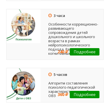
3 часа
Особенности коррекционно-
развивающего
сопровождения детей
дошкольного и школьного
возраста в рамках
нейропсихологического
подхода. Развитие
240
Подробнее
когнитивных...
5 часов
Алгоритм составления
психолого-педагогической
характеристики на ребенка с
360
Подробнее
ОВЗ