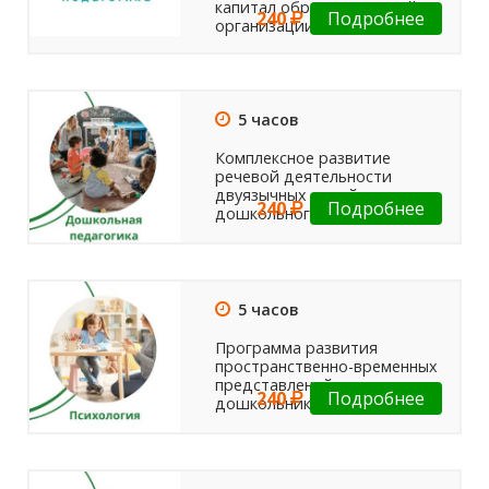
капитал образовательной
240
Подробнее
организации
5 часов
Комплексное развитие
речевой деятельности
двуязычных детей
240
Подробнее
дошкольного возраста
5 часов
Программа развития
пространственно-временных
представлений
240
Подробнее
дошкольников с ОВЗ