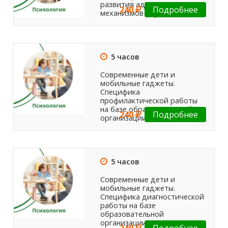
развития адаптационных
240
Подробнее
механизмов обучающихся
5 часов
Современные дети и
мобильные гаджеты.
Специфика
профилактической работы
на базе образовательной
240
Подробнее
организации
5 часов
Современные дети и
мобильные гаджеты.
Специфика диагностической
работы на базе
образовательной
организации по выявлению
240
Подробнее