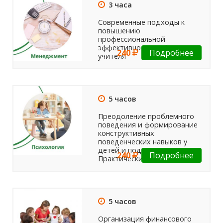
3 часа
Современные подходы к
повышению
профессиональной
эффективности работы
240
Подробнее
учителя
5 часов
Преодоление проблемного
поведения и формирование
конструктивных
поведенческих навыков у
детей и подростков.
240
Подробнее
Практические аспекты
5 часов
Организация финансового