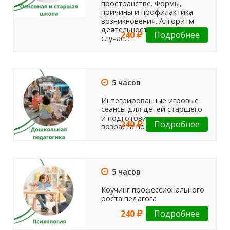
пространстве. Формы,
причины и профилактика
возникновения. Алгоритм
деятельности педагогов в
240
Подробнее
случае...
5 часов
Интегрированные игровые
сеансы для детей старшего
и подготовительного
240
Подробнее
возраста по дорогам сказок
5 часов
Коучинг профессионального
роста педагога
240
Подробнее