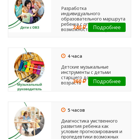
Разработка
индивидуального
образовательного маршрута
ребенка с ограниченными
240
Подробнее
возможностями здоровья
4 часа
Детские музыкальные
инструменты с детьми
старшего дошкольного
360
Подробнее
возраста
5 часов
Диагностика умственного
развития ребенка как
условие прогнозирования и
пропедевтики возможных