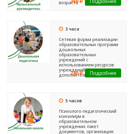
360
Подробнее
возраста
3 часа
Сетевая форма реализации
образовательных программ
дошкольных
образовательных
учреждений с
использованием ресурсов
учреждений культуры и
240
Подробнее
дополнительного...
5 часов
Психолого-педагогический
консилиум в
образовательном
учреждении: пакет
документов, организация