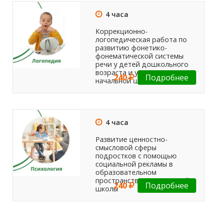
4 часа
Коррекционно-
логопедическая работа по
развитию фонетико-
фонематической системы
речи у детей дошкольного
возраста и учащихся
240
Подробнее
начальной школы
4 часа
Развитие ценностно-
смысловой сферы
подростков с помощью
социальной рекламы в
образовательном
пространстве современной
240
Подробнее
школы