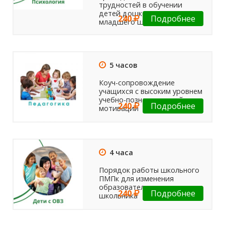
трудностей в обучении
детей дошкольного и
240
Подробнее
младшего школьного...
5 часов
Коуч-сопровождение
учащихся с высоким уровнем
учебно-познавательной
240
Подробнее
мотивации
4 часа
Порядок работы школьного
ПМПк для изменения
образовательного маршрута
240
Подробнее
школьника