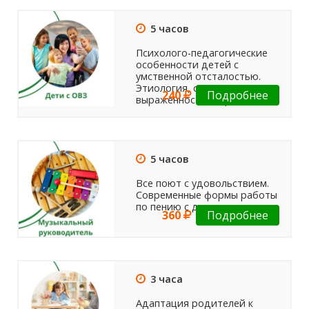
5 часов
Психолого-педагогические
особенности детей с
умственной отсталостью.
Этиология, степень
240
Подробнее
выраженности дефекта.
5 часов
Все поют с удовольствием.
Современные формы работы
по пению с дошкольниками.
360
Подробнее
3 часа
Адаптация родителей к