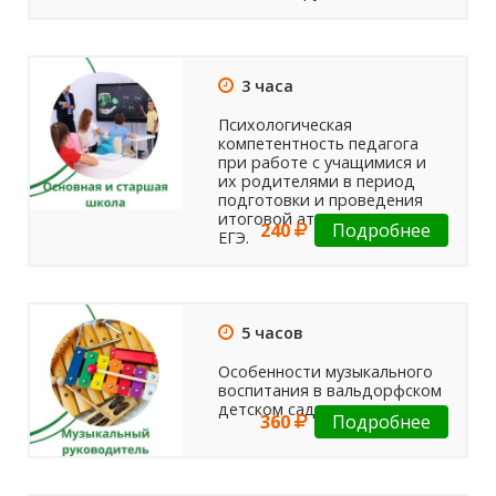
3 часа
Психологическая
компетентность педагога
при работе с учащимися и
их родителями в период
подготовки и проведения
итоговой аттестации: ОГЭ,
240
Подробнее
ЕГЭ.
5 часов
Особенности музыкального
воспитания в вальдорфском
детском саду
360
Подробнее