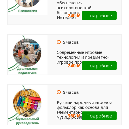
обеспечения
психологической
безопасности детей в сети
240
Подробнее
Интернет
5 часов
Современные игровые
технологии и предметно-
игровое пространство
240
Подробнее
5 часов
Русский народный игровой
фольклор как основа для
элементарного
360
Подробнее
музицирования