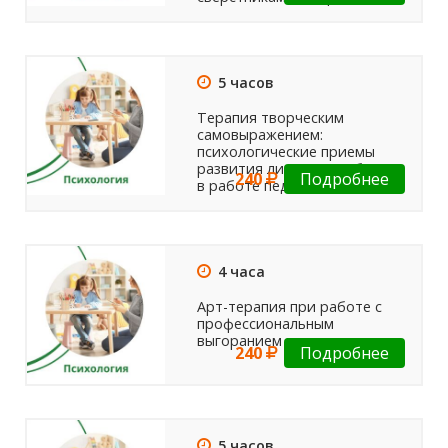
5 часов
Терапия творческим
самовыражением:
психологические приемы
развития личности ребенка
240
Подробнее
в работе педагога
4 часа
Арт-терапия при работе с
профессиональным
выгоранием педагогов
240
Подробнее
5 часов