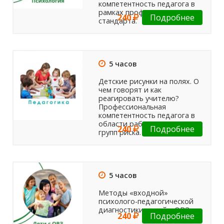
компетентность педагога в
рамках профессионального
240
Подробнее
стандарта.
5 часов
Детские рисунки на полях. О
чем говорят и как
реагировать учителю?
Профессиональная
компетентность педагога в
области работы с детьми
240
Подробнее
групп риска.
5 часов
Методы «входной»
психолого-педагогической
диагностики детей с ОВЗ
240
Подробнее