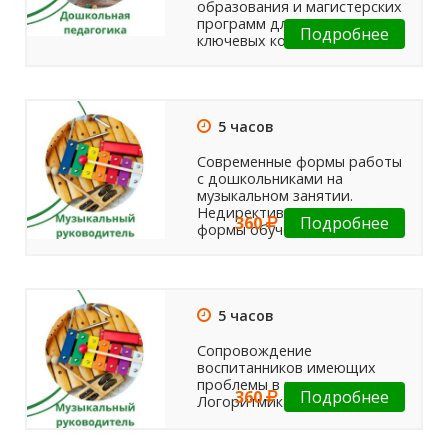
образования и магистерских
программ для развития
Подробнее
ключевых компетенций...
5 часов
Современные формы работы
с дошкольниками на
музыкальном занятии.
Недирективные, латентные
360
Подробнее
формы обучения.
5 часов
Сопровождение
воспитанников имеющих
проблемы в развитии речи.
360
Подробнее
Логоритмика.