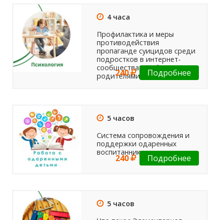
4 часа
Профилактика и меры
противодействия
пропаганде суицидов среди
подростков в интернет-
сообществах. Работа с
240
Подробнее
родителями.
5 часов
Система сопровождения и
поддержки одаренных
воспитанников.
240
Подробнее
5 часов