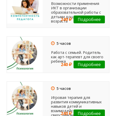
Возможности применения
ИКТ в организации
образовательной работы с
детьми дошкольного
240
Подробнее
возраста
5 часов
Работа с семьей. Родитель
как арт-терапевт для своего
ребенка
240
Подробнее
5 часов
Игровая терапия для
развития коммуникативных
навыков детей и
взаимодействия со
240
Подробнее
сверстниками и взрослыми