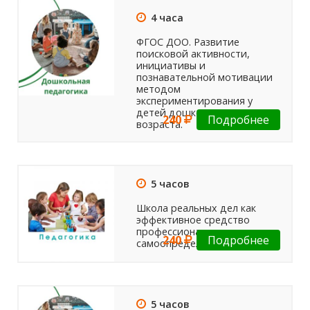
4 часа
ФГОС ДОО. Развитие
поисковой активности,
инициативы и
познавательной мотивации
методом
экспериментирования у
детей дошкольного
240
Подробнее
возраста.
5 часов
Школа реальных дел как
эффективное средство
профессионального
240
Подробнее
самоопределения учащихся
5 часов