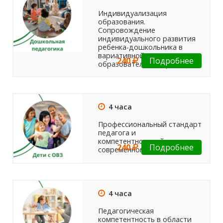
Индивидуализация
образования.
Сопровождение
индивидуального развития
ребенка-дошкольника в
вариативной
240
Подробнее
образовательной среде
4 часа
Профессиональный стандарт
педагога и
компетентностный подход в
240
Подробнее
современном образовании
4 часа
Педагогическая
компетентность в области