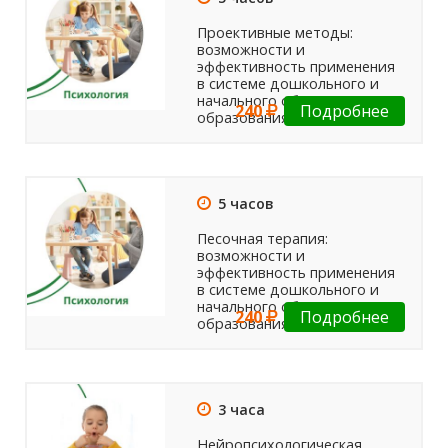
Проективные методы:
возможности и
эффективность применения
в системе дошкольного и
начального общего
240
Подробнее
образования
5 часов
Песочная терапия:
возможности и
эффективность применения
в системе дошкольного и
начального общего
240
Подробнее
образования
3 часа
Нейропсихологическая