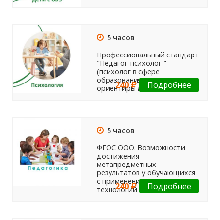
5 часов
Профессиональный стандарт
"Педагог-психолог "
(психолог в сфере
образования). Новые
240
Подробнее
ориентиры деятельности.
5 часов
ФГОС ООО. Возможности
достижения
метапредметных
результатов у обучающихся
с применением коуч-
240
Подробнее
технологий