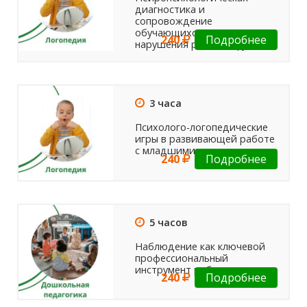
диагностика и
сопровождение
обучающихся, имеющих
240
Подробнее
нарушения речевой функции
3 часа
Психолого-логопедические
игры в развивающей работе
с младшими школьниками
240
Подробнее
5 часов
Наблюдение как ключевой
профессиональный
инструмент работы педагога
240
Подробнее