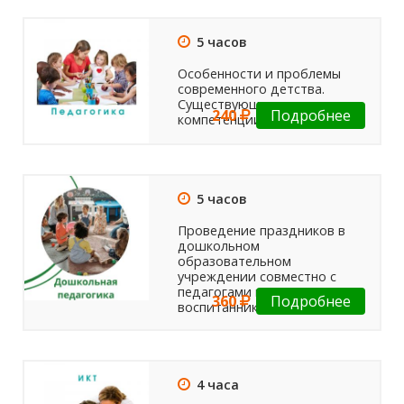
5 часов
Особенности и проблемы
современного детства.
Существующие вызовы и
240
Подробнее
компетенции педагогов.
5 часов
Проведение праздников в
дошкольном
образовательном
учреждении совместно с
педагогами и родителями
360
Подробнее
воспитанников
4 часа