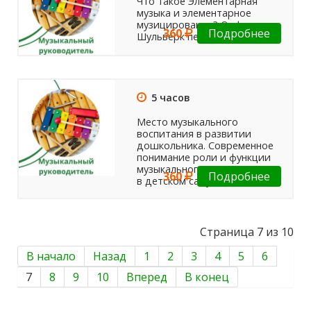
Что такое Элементарная
музыка и элементарное
музицирование? Орф -
360
Подробнее
Шульверк педагогика
5 часов
Место музыкального
воспитания в развитии
дошкольника. Современное
понимание роли и функции
музыкального руководителя
360
Подробнее
в детском саду.
Страница 7 из 10
В начало
Назад
1
2
3
4
5
6
7
8
9
10
Вперед
В конец