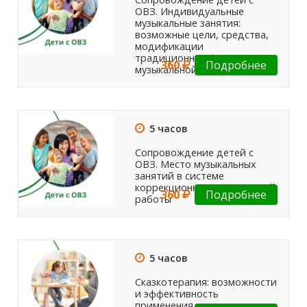
ОВЗ. Индивидуальные
музыкальные занятия:
возможные цели, средства,
модификации
традиционных форм
360
Подробнее
музыкальной деятельности
5 часов
Сопровождение детей с
ОВЗ. Место музыкальных
занятий в системе
коррекционно-развивающей
360
Подробнее
работы
5 часов
Сказкотерапия: возможности
и эффективность
применения