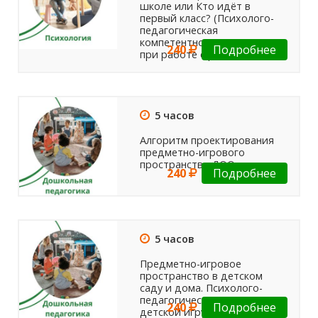
школе или Кто идёт в
первый класс? (Психолого-
педагогическая
компетентность педагога
240
Подробнее
при работе с родителями)
5 часов
Алгоритм проектирования
предметно-игрового
пространства ДОО
240
Подробнее
5 часов
Предметно-игровое
пространство в детском
саду и дома. Психолого-
педагогическая экспертиза
240
Подробнее
детской игрушки