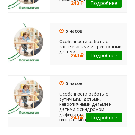
240
Подробнее
5 часов
Особенности работы с
застенчивыми и тревожными
детьми.
240
Подробнее
5 часов
Особенности работы с
аутичными детьми,
невротичными детьми и
детьми с синдромом
дефицита внимания и
240
Подробнее
гиперактивности