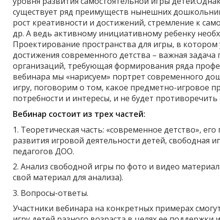
уровня развития самостоятельной игры детей.Одна
существует ряд преимуществ нынешних дошкольник
рост креативности и достижений, стремление к сам
др. А ведь активному инициативному ребенку необх
Проектирование пространства для игры, в котором 
достижения современного детства – важная задача
организаций, требующая формирования ряда профе
вебинара мы «нарисуем» портрет современного до
игру, поговорим о том, какое предметно-игровое п
потребности и интересы, и не будет противоречить
Вебинар состоит из трех частей:
1. Теоретическая часть: «современное детство», ег
развития игровой деятельности детей, свободная 
педагогов ДОО.
2. Анализ свободной игры по фото и видео материа
свой материал для анализа).
3. Вопросы-ответы.
Участники вебинара на конкретных примерах смогут
игру детей разного возраста в целях ее поддержки 