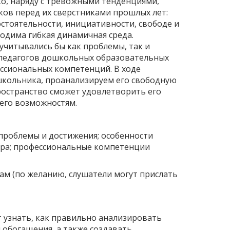
ко, наряду с тревожными тенденциями,
ов перед их сверстниками прошлых лет:
остоятельности, инициативности, свободе и
одима гибкая динамичная среда.
учитывались бы как проблемы, так и
 педагогов дошкольных образовательных
ссиональных компетенций. В ходе
школьника, проанализируем его свободную
ространство сможет удовлетворить его
 его возможностям.
о проблемы и достижения; особенности
игра; профессиональные компетенции
лам (по желанию, слушатели могут прислать
 узнать, как правильно анализировать
и обогащения, а также создавать