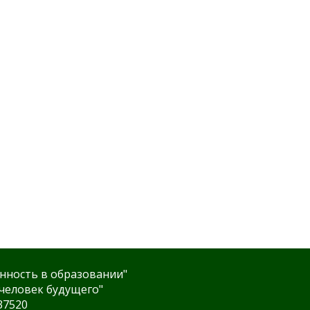
нность в образовании"
человек будущего"
37520