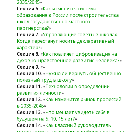
2035/2045
»
Секция 6.
«
Как изменится система
образования в России после строительства
школ государственно-частного
партнерства?
»
Секция 7.
«
Управляющие советы в школах.
Когда перестанут носить декларативный
характер?
»
Секция 8.
«
Как повлияет цифровизация на
духовно-нравственное развитие человека?
»
Секция 9.
«»
Секция 10.
«
Нужно ли вернуть общественно-
полезный труд в школу
»
Секция 11.
«
Технологии в определении
развития личности
»
Секция 12.
«
Как изменится рынок профессий
в 2035-2045
»
Секция 13.
«
Что мешает увидеть себя в
будущем на 5, 10, 15 лет?
»
Секция 14.
«
Как классный руководитель
может помочь учащимся в выборе профессии