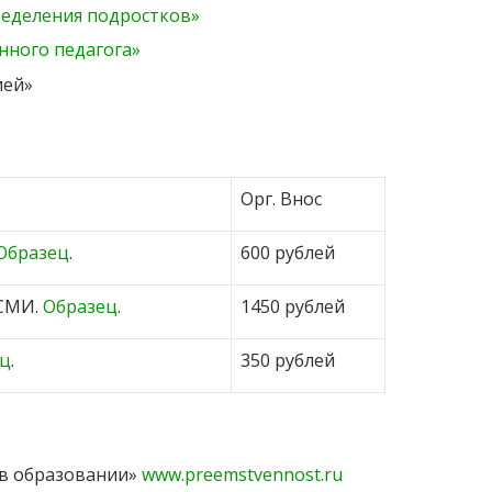
ределения подростков»
нного педагога»
ией»
Орг. Внос
Образец
.
600 рублей
СМИ.
Образец
.
1450 рублей
ец
.
350 рублей
 в образовании»
www.preemstvennost.ru