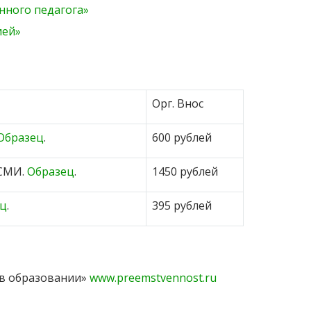
нного педагога»
ией»
Орг. Внос
Образец
.
600 рублей
СМИ.
Образец
.
1450 рублей
ец
.
395 рублей
 в образовании»
www.preemstvennost.ru