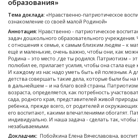
образования»
Тема доклада:
«Нравственно-патриотическое воспи
ознакомление со своей малой Родиной»
Аннотация:
Нравственно - патриотическое воспитан
задач дошкольного образовательного учреждения. 
с отношения к семье, к самым близким людям – к мат
ещё и маленькие, очень важно, чтобы они, как мож
Родина – это место ,где ты родился. Патриотизм – эт
полюбил ее, прилагает усилия, чтобы она стала еще 
И каждому из нас надо уметь быть ей полезным. А дл
детства совершать такие дела, которые были бы на б
в дальнейшем – и на благо всей страны. Патриотиз
возраста, определяется, как потребность участвоват
сада, родного края, представителей живой природы
ребенка, прежде всего, от родителей и окружающих е
его воспитают, какими впечатлениями обогатят. Па
индивидуально. И наша задача - сделать так, чтобы
незабываемыми.
Докладчик:
Побойкина Елена Вячеславовна, воспит