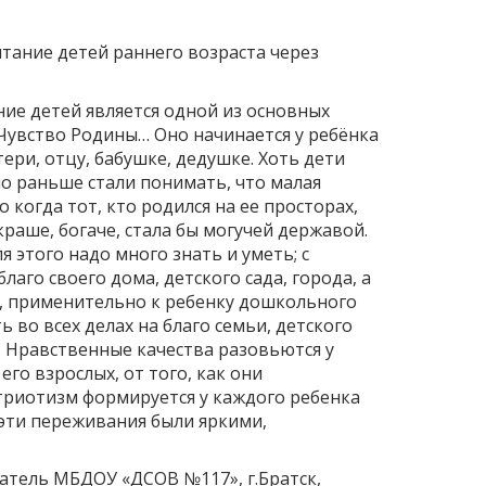
тание детей раннего возраста через
ие детей является одной из основных
Чувство Родины… Оно начинается у ребёнка
ери, отцу, бабушке, дедушке. Хоть дети
но раньше стали понимать, что малая
о когда тот, кто родился на ее просторах,
краше, богаче, стала бы могучей державой.
я этого надо много знать и уметь; с
лаго своего дома, детского сада, города, а
м, применительно к ребенку дошкольного
ь во всех делах на благо семьи, детского
. Нравственные качества разовьются у
го взрослых, от того, как они
триотизм формируется у каждого ребенка
 эти переживания были яркими,
атель МБДОУ «ДСОВ №117», г.Братск,