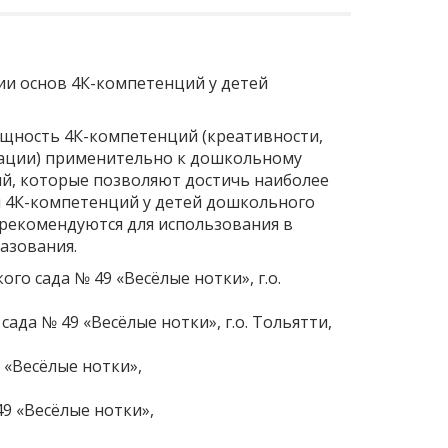
и основ 4К-компетенций у детей
ущность 4К-компетенций (креативности,
ации) применительно к дошкольному
ий, которые позволяют достичь наиболее
я 4К-компетенций у детей дошкольного
и рекомендуются для использования в
азования.
го сада № 49 «Весёлые нотки», г.о.
ада № 49 «Весёлые нотки», г.о. Тольятти,
 «Весёлые нотки»,
49 «Весёлые нотки»,