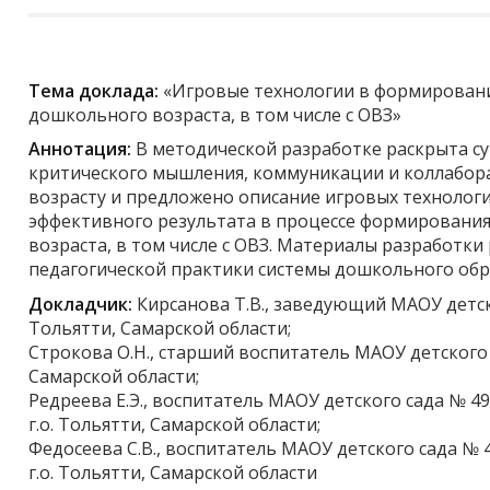
Тема доклада:
«Игровые технологии в формировани
дошкольного возраста, в том числе с ОВЗ»
Аннотация:
В методической разработке раскрыта с
критического мышления, коммуникации и коллабор
возрасту и предложено описание игровых технолог
эффективного результата в процессе формировани
возраста, в том числе с ОВЗ. Материалы разработк
педагогической практики системы дошкольного обр
Докладчик:
Кирсанова Т.В., заведующий МАОУ детско
Тольятти, Самарской области;
Строкова О.Н., старший воспитатель МАОУ детского с
Самарской области;
Редреева Е.Э., воспитатель МАОУ детского сада № 49
г.о. Тольятти, Самарской области;
Федосеева С.В., воспитатель МАОУ детского сада № 
г.о. Тольятти, Самарской области