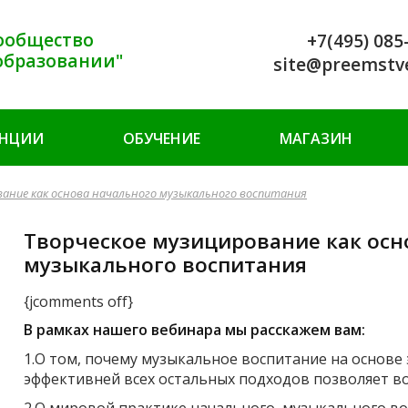
ообщество
+7(495) 085
образовании"
site@preemstv
ЕНЦИИ
ОБУЧЕНИЕ
МАГАЗИН
вание как основа начального музыкального воспитания
Творческое музицирование как осн
музыкального воспитания
{jcomments off}
В рамках нашего вебинара мы расскажем вам:
1.О том, почему музыкальное воспитание на основ
эффективней всех остальных подходов позволяет в
2.О мировой практике начального музыкального вос