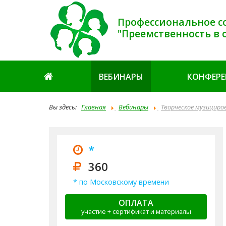
Профессиональное с
"Преемственность в 
ВЕБИНАРЫ
КОНФЕР
Вы здесь:
Главная
Вебинары
Творческое музициро
*
360
* по Московскому времени
ОПЛАТА
участие + сертификат и материалы