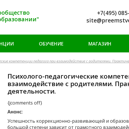
ообщество
+7(495) 085
образовании"
site@preemstv
ЕНЦИИ
ОБУЧЕНИЕ
МАГАЗИН
еские компетенции педагога при взаимодействие с родителями. Практич
Психолого-педагогические компете
взаимодействие с родителями. Пра
деятельности.
{jcomments off}
Анонс:
Успешность коррекционно-развивающей и образов
большой степени зависит от грамотного взаимодей