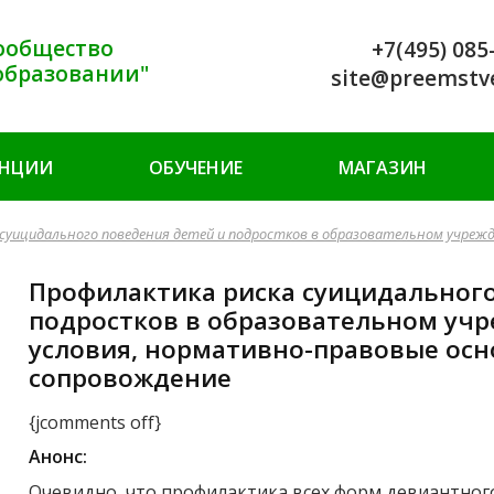
ообщество
+7(495) 085
образовании"
site@preemstv
ЕНЦИИ
ОБУЧЕНИЕ
МАГАЗИН
суицидального поведения детей и подростков в образовательном учреж
Профилактика риска суицидального
подростков в образовательном уч
условия, нормативно-правовые ос
сопровождение
{jcomments off}
Анонс:
Очевидно, что профилактика всех форм девиантного