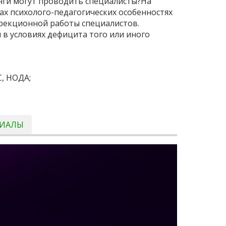
нги могут проводить специалисты?На
х психолого-педагогических особенностях
ррекционной работы специалистов.
в условиях дефицита того или иного
С, НОДА;
РИАЛЫ