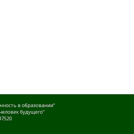
нность в образовании"
человек будущего"
37520