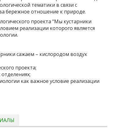
логической тематики в связи с
ва бережное отношение к природе.
ологического проекта "Мы кустарники
словием реализации которого является
иологии.
арники сажаем – кислородом воздух
ского проекта;
 отделениях;
биологии как важное условие реализации
РИАЛЫ