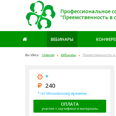
Профессиональное с
"Преемственность в 
ВЕБИНАРЫ
КОНФЕР
Вы здесь:
Главная
Вебинары
Преемственность в о
воздух обогащаем
*
240
* по Московскому времени
ОПЛАТА
участие + сертификат и материалы